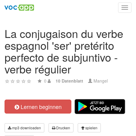
Toggl
navig
La conjugaison du verbe
espagnol 'ser' pretérito
perfecto de subjuntivo -
verbe régulier
0
10 Datenblatt
Mangel
Lernen beginnen
mp3 downloaden
Drucken
spielen