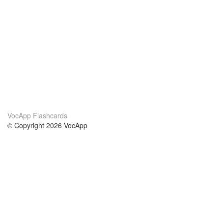
VocApp Flashcards
© Copyright 2026 VocApp
02-798 Mielczarskiego 8/58
Warsaw, Poland (EU)