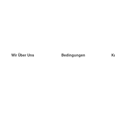
Wir Über Uns
Bedingungen
K
unser Team
100% Garantie
di
Blog
Datenschutzrichtlinie
di
Vorschriften
di
In Kontakt Treten
BIPR
di
kontaktieren
di
Mehr
di
Hilfe
neue Download
Häufig gestellte Fragen
einige Blogs
Katalog