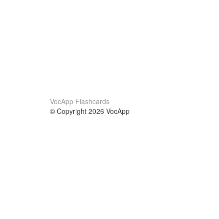
VocApp Flashcards
© Copyright 2026 VocApp
02-798 Mielczarskiego 8/58
Warsaw, Poland (EU)