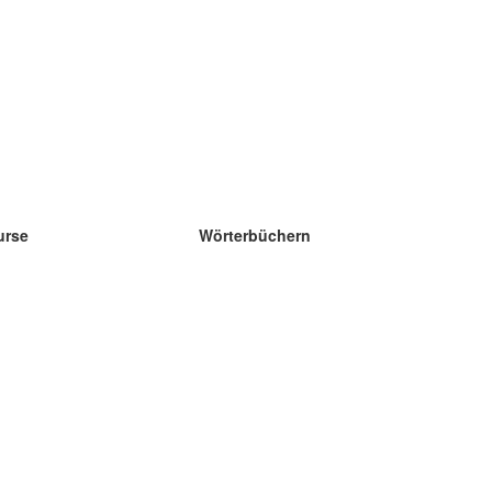
urse
Wörterbüchern
e Wissenschaft Englisch
e Wissenschaft Spanisch
e Wissenschaft Französisch
e Wissenschaft Russisch
e Wissenschaft Norwegisch
e Wissenschaft Schwedisch