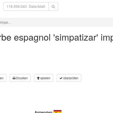
impe...
be espagnol 'simpatizar' imp
en
Drucken
spielen
überprüfen
Antworten