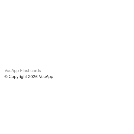
VocApp Flashcards
© Copyright 2026 VocApp
02-798 Mielczarskiego 8/58
Warsaw, Poland (EU)