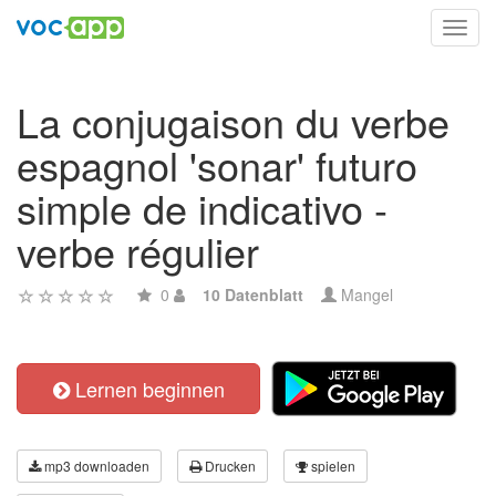
Toggl
navig
La conjugaison du verbe
espagnol 'sonar' futuro
simple de indicativo -
verbe régulier
0
10 Datenblatt
Mangel
Lernen beginnen
mp3 downloaden
Drucken
spielen