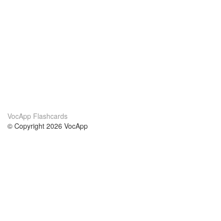
VocApp Flashcards
© Copyright 2026 VocApp
02-798 Mielczarskiego 8/58
Warsaw, Poland (EU)