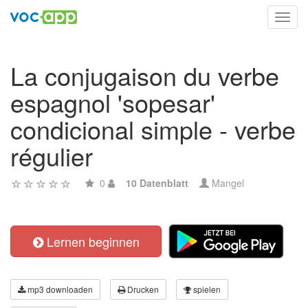
Toggl
navig
La conjugaison du verbe
espagnol 'sopesar'
condicional simple - verbe
régulier
0
10 Datenblatt
Mangel
Lernen beginnen
mp3 downloaden
Drucken
spielen