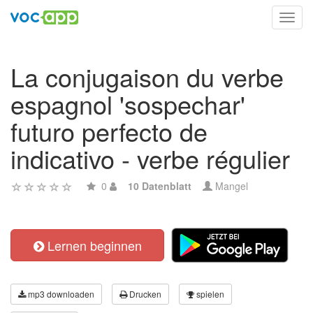
Toggl
navig
La conjugaison du verbe
espagnol 'sospechar'
futuro perfecto de
indicativo - verbe régulier
0
10 Datenblatt
Mangel
Lernen beginnen
mp3 downloaden
Drucken
spielen