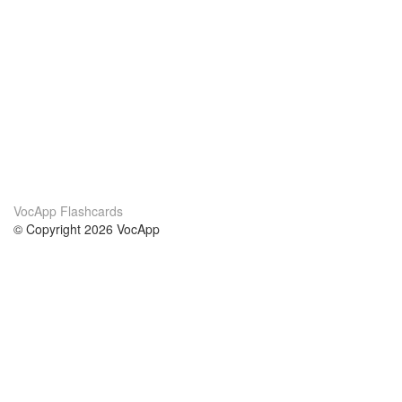
VocApp Flashcards
© Copyright 2026 VocApp
02-798 Mielczarskiego 8/58
Warsaw, Poland (EU)