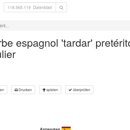
rit...
e espagnol 'tardar' pretérit
lier
en
Drucken
spielen
überprüfen
Antworten