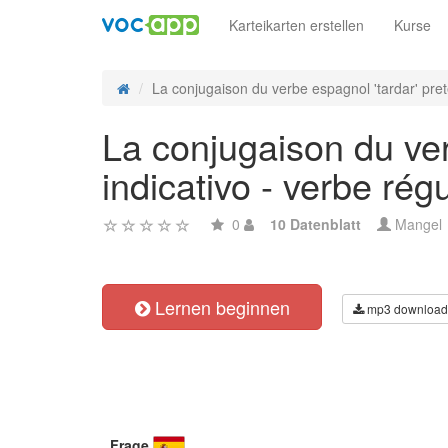
Karteikarten erstellen
Kurse
La conjugaison du verbe espagnol 'tardar' preté
La conjugaison du verb
indicativo - verbe régu
0
10 Datenblatt
Mangel
Lernen beginnen
mp3 download
Frage