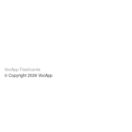
VocApp Flashcards
© Copyright 2026 VocApp
02-798 Mielczarskiego 8/58
Warsaw, Poland (EU)