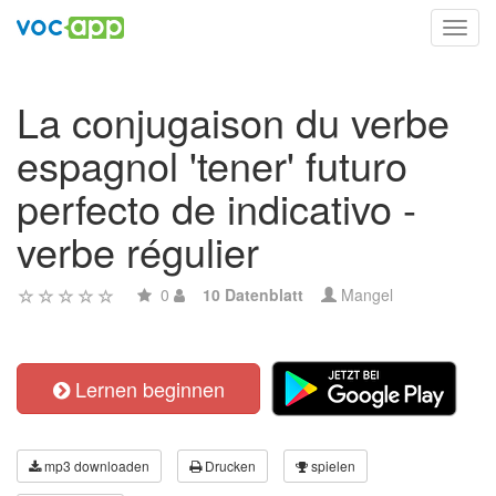
Toggl
navig
La conjugaison du verbe
espagnol 'tener' futuro
perfecto de indicativo -
verbe régulier
0
10 Datenblatt
Mangel
Lernen beginnen
mp3 downloaden
Drucken
spielen