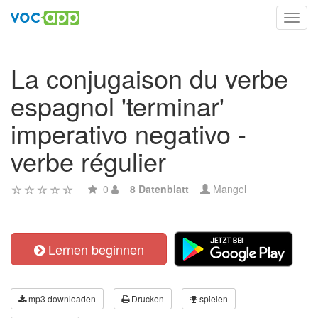
Toggl
navig
La conjugaison du verbe
espagnol 'terminar'
imperativo negativo -
verbe régulier
0
8 Datenblatt
Mangel
Lernen beginnen
mp3 downloaden
Drucken
spielen