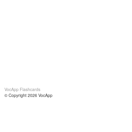
VocApp Flashcards
© Copyright 2026 VocApp
02-798 Mielczarskiego 8/58
Warsaw, Poland (EU)