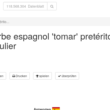
rito...
be espagnol 'tomar' pretérit
ulier
en
Drucken
spielen
überprüfen
Antworten