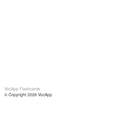
VocApp Flashcards
© Copyright 2026 VocApp
02-798 Mielczarskiego 8/58
Warsaw, Poland (EU)