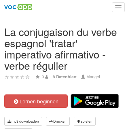
Toggl
navig
La conjugaison du verbe
espagnol 'tratar'
imperativo afirmativo -
verbe régulier
0
8 Datenblatt
Mangel
Lernen beginnen
mp3 downloaden
Drucken
spielen