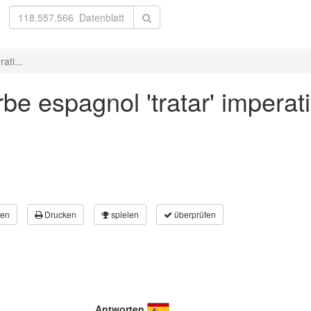
ati...
be espagnol 'tratar' imperat
en
Drucken
spielen
überprüfen
Antworten