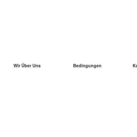
Wir Über Uns
Bedingungen
K
unser Team
100% Garantie
di
Blog
Datenschutzrichtlinie
di
Vorschriften
di
In Kontakt Treten
BIPR
di
kontaktieren
di
Mehr
di
Hilfe
neue Download
Häufig gestellte Fragen
einige Blogs
Katalog