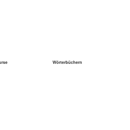
urse
Wörterbüchern
e Wissenschaft Englisch
e Wissenschaft Spanisch
e Wissenschaft Französisch
e Wissenschaft Russisch
e Wissenschaft Norwegisch
e Wissenschaft Schwedisch