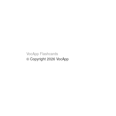
VocApp Flashcards
© Copyright 2026 VocApp
02-798 Mielczarskiego 8/58
Warsaw, Poland (EU)