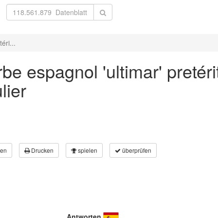
éri...
e espagnol 'ultimar' pretéri
lier
en
Drucken
spielen
überprüfen
Antworten