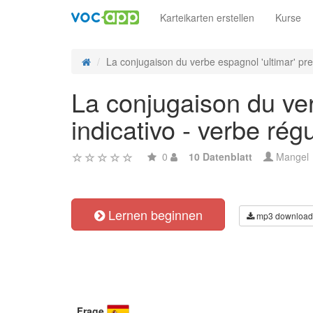
Karteikarten erstellen
Kurse
La conjugaison du verbe espagnol 'ultimar' pret
La conjugaison du verb
indicativo - verbe régu
0
10 Datenblatt
Mangel
Lernen beginnen
mp3 download
Frage