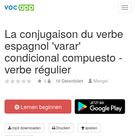
Toggl
navig
La conjugaison du verbe
espagnol 'varar'
condicional compuesto -
verbe régulier
0
10 Datenblatt
Mangel
Lernen beginnen
mp3 downloaden
Drucken
spielen