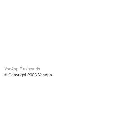
VocApp Flashcards
© Copyright 2026 VocApp
02-798 Mielczarskiego 8/58
Warsaw, Poland (EU)