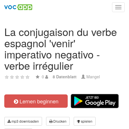
Toggl
navig
La conjugaison du verbe
espagnol 'venir'
imperativo negativo -
verbe irrégulier
0
8 Datenblatt
Mangel
Lernen beginnen
mp3 downloaden
Drucken
spielen