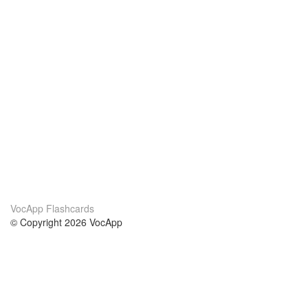
VocApp Flashcards
© Copyright 2026 VocApp
02-798 Mielczarskiego 8/58
Warsaw, Poland (EU)