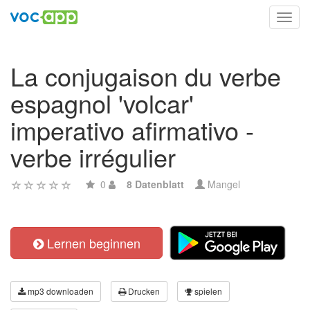
Toggl
navig
La conjugaison du verbe
espagnol 'volcar'
imperativo afirmativo -
verbe irrégulier
0
8 Datenblatt
Mangel
Lernen beginnen
mp3 downloaden
Drucken
spielen