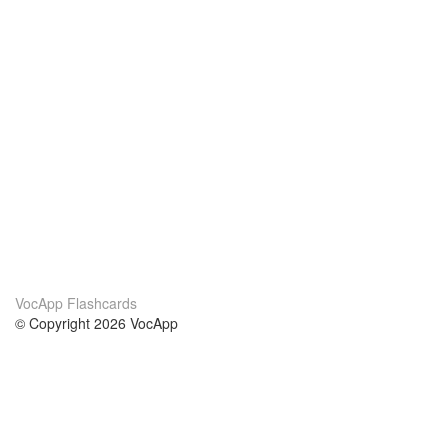
VocApp Flashcards
© Copyright 2026 VocApp
02-798 Mielczarskiego 8/58
Warsaw, Poland (EU)