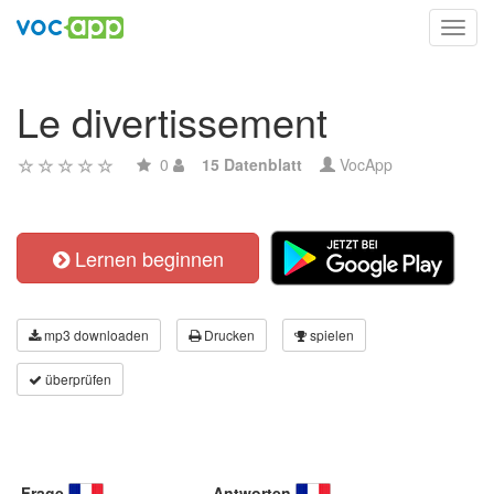
Toggl
navig
Le divertissement
0
15 Datenblatt
VocApp
Lernen beginnen
mp3 downloaden
Drucken
spielen
überprüfen
Frage
Antworten