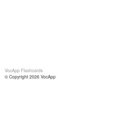
VocApp Flashcards
© Copyright 2026 VocApp
02-798 Mielczarskiego 8/58
Warsaw, Poland (EU)