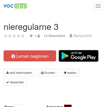
Toggl
navig
nieregularne 3
0
12 Datenblatt
Martyna009
Lernen beginnen
mp3 downloaden
Drucken
spielen
überprüfen
Frage
Antworten