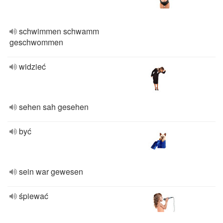
schwimmen schwamm
geschwommen
widzieć
sehen sah gesehen
być
sein war gewesen
śpiewać