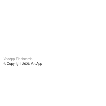
VocApp Flashcards
© Copyright 2026 VocApp
02-798 Mielczarskiego 8/58
Warsaw, Poland (EU)