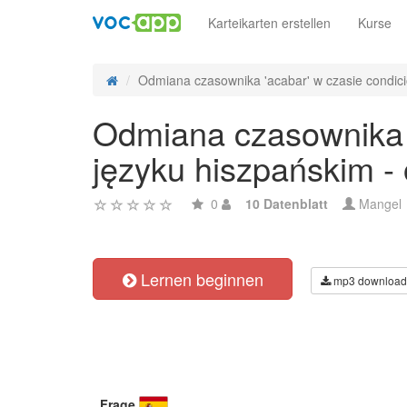
Karteikarten erstellen
Kurse
Odmiana czasownika 'acabar' w czasie condicio
Odmiana czasownika '
języku hiszpańskim -
0
10 Datenblatt
Mangel
Lernen beginnen
mp3 download
Frage