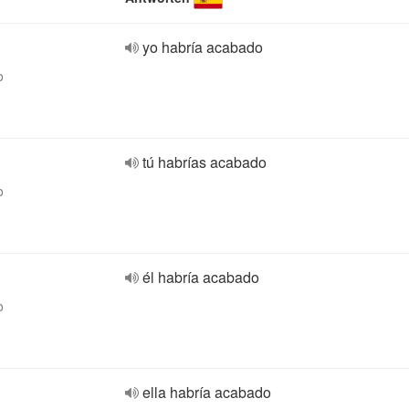
yo habría acabado
o
tú habrías acabado
o
él habría acabado
o
ella habría acabado