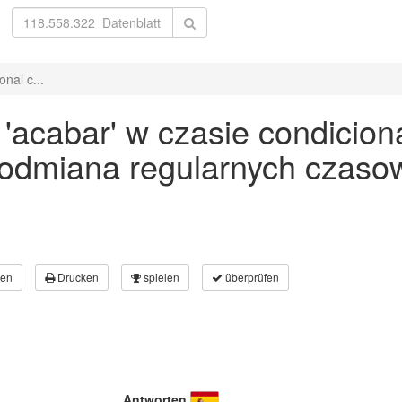
nal c...
acabar' w czasie condicion
 odmiana regularnych czaso
en
Drucken
spielen
überprüfen
Antworten