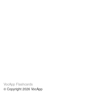
VocApp Flashcards
© Copyright 2026 VocApp
02-798 Mielczarskiego 8/58
Warsaw, Poland (EU)