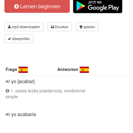
Lernen beginnen
mp3 downloaden
Drucken
spielen
überprüfen
Frage
Antworten
yo [acabar]
1. osoba liczby pojedynczej, condicional
simple
yo acabaría