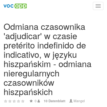
Toggl
navig
Odmiana czasownika
'adjudicar' w czasie
pretérito indefinido de
indicativo, w języku
hiszpańskim - odmiana
nieregularnych
czasowników
hiszpańskich
0
10 Datenblatt
Mangel