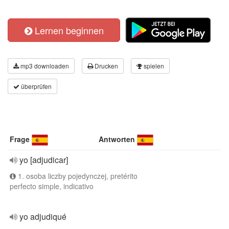
Lernen beginnen
mp3 downloaden
Drucken
spielen
überprüfen
Frage
Antworten
yo [adjudicar]
1. osoba liczby pojedynczej, pretérito
perfecto simple, indicativo
yo adjudiqué