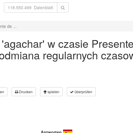
te de ...
agachar' w czasie Presente 
 odmiana regularnych czaso
en
Drucken
spielen
überprüfen
Antworten