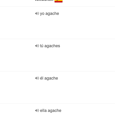
yo agache
tú agaches
él agache
ella agache