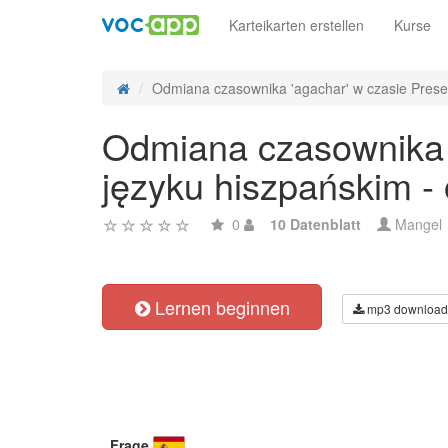
Karteikarten erstellen
Kurse
Odmiana czasownika 'agachar' w czasie Presen
Odmiana czasownika '
języku hiszpańskim -
0
10 Datenblatt
Mangel
Lernen beginnen
mp3 download
Frage