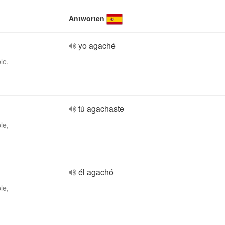
Antworten
yo agaché
le,
tú agachaste
le,
él agachó
le,