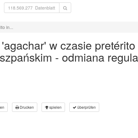
o in...
gachar' w czasie pretérito 
 hiszpańskim - odmiana regu
en
Drucken
spielen
überprüfen