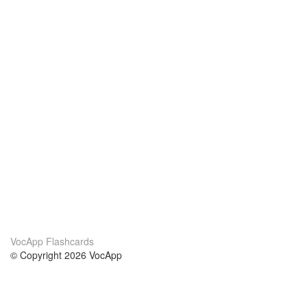
VocApp Flashcards
© Copyright 2026 VocApp
02-798 Mielczarskiego 8/58
Warsaw, Poland (EU)