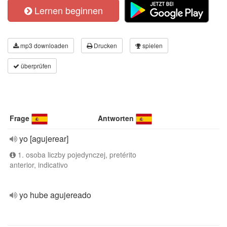
Lernen beginnen
mp3 downloaden
Drucken
spielen
überprüfen
Frage
Antworten
yo [agujerear]
1. osoba liczby pojedynczej, pretérito
anterior, indicativo
yo hube agujereado