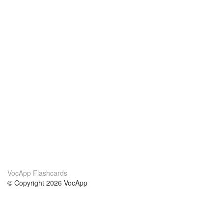
VocApp Flashcards
© Copyright 2026 VocApp
02-798 Mielczarskiego 8/58
Warsaw, Poland (EU)