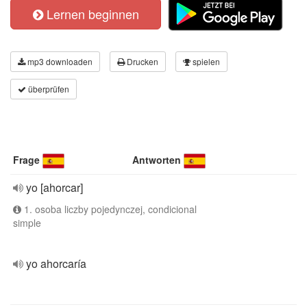
Lernen beginnen
mp3 downloaden
Drucken
spielen
überprüfen
Frage
Antworten
yo [ahorcar]
1. osoba liczby pojedynczej, condicional
simple
yo ahorcaría