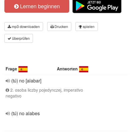
Lernen beginnen
mp3 downloaden
Drucken
spielen
überprüfen
Frage
Antworten
(tú) no [alabar]
2. osoba liczby pojedynczej, imperativo
negativo
(tú) no alabes