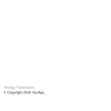
VocApp Flashcards
© Copyright 2026 VocApp
02-798 Mielczarskiego 8/58
Warsaw, Poland (EU)