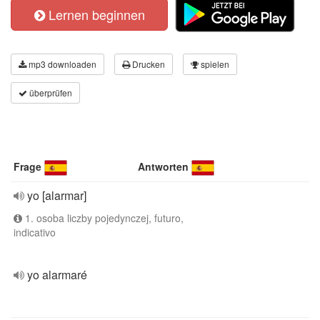
Lernen beginnen
mp3 downloaden
Drucken
spielen
überprüfen
Frage
Antworten
yo [alarmar]
1. osoba liczby pojedynczej, futuro,
indicativo
yo alarmaré