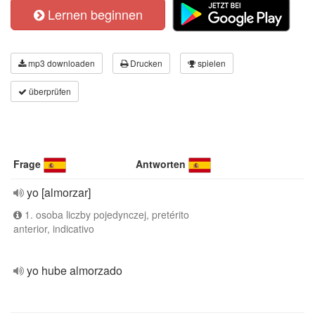
Lernen beginnen
mp3 downloaden
Drucken
spielen
überprüfen
Frage
Antworten
yo [almorzar]
1. osoba liczby pojedynczej, pretérito
anterior, indicativo
yo hube almorzado