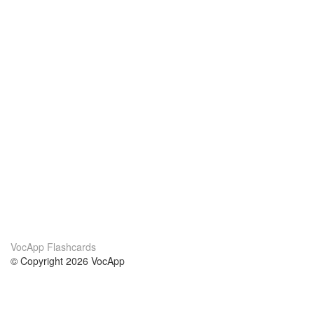
VocApp Flashcards
© Copyright 2026 VocApp
02-798 Mielczarskiego 8/58
Warsaw, Poland (EU)