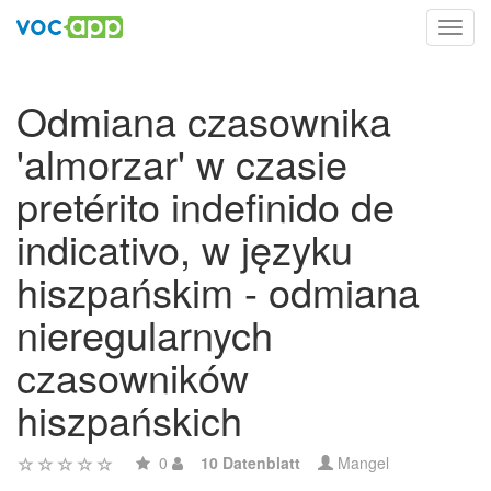
Toggl
navig
Odmiana czasownika
'almorzar' w czasie
pretérito indefinido de
indicativo, w języku
hiszpańskim - odmiana
nieregularnych
czasowników
hiszpańskich
0
10 Datenblatt
Mangel