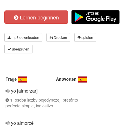
Lernen beginnen
mp3 downloaden
Drucken
spielen
überprüfen
Frage
Antworten
yo [almorzar]
1. osoba liczby pojedynczej, pretérito
perfecto simple, indicativo
yo almorcé