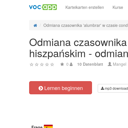
Karteikarten erstellen
Kurse
Odmiana czasownika 'alumbrar' w czasie condic
Odmiana czasownika '
hiszpańskim - odmian
0
10 Datenblatt
Mangel
Lernen beginnen
mp3 download
Frage