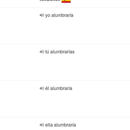
yo alumbraría
tú alumbrarías
él alumbraría
ella alumbraría