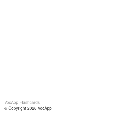
VocApp Flashcards
© Copyright 2026 VocApp
02-798 Mielczarskiego 8/58
Warsaw, Poland (EU)