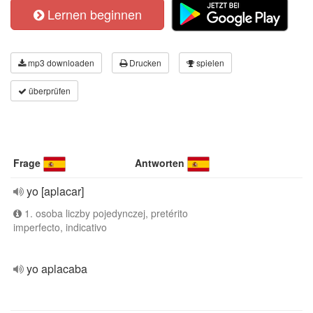
Lernen beginnen
mp3 downloaden
Drucken
spielen
überprüfen
Frage
Antworten
yo [aplacar]
1. osoba liczby pojedynczej, pretérito
imperfecto, indicativo
yo aplacaba