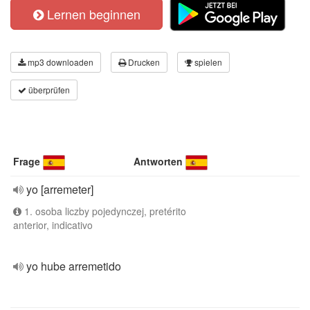
Lernen beginnen
mp3 downloaden
Drucken
spielen
überprüfen
Frage
Antworten
yo [arremeter]
1. osoba liczby pojedynczej, pretérito
anterior, indicativo
yo hube arremetido