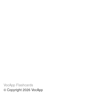
VocApp Flashcards
© Copyright 2026 VocApp
02-798 Mielczarskiego 8/58
Warsaw, Poland (EU)