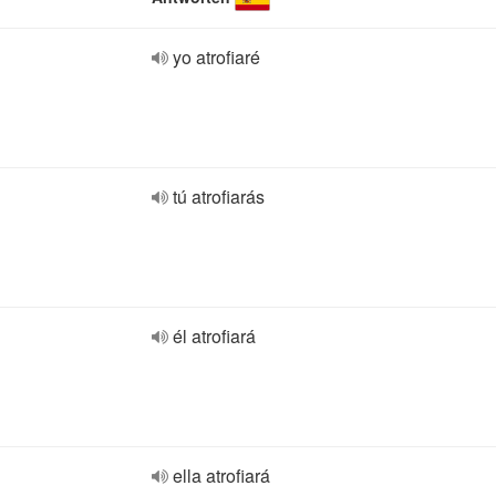
yo atrofiaré
tú atrofiarás
él atrofiará
ella atrofiará