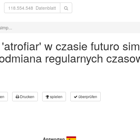
simp...
trofiar' w czasie futuro sim
 odmiana regularnych czaso
en
Drucken
spielen
überprüfen
Antworten