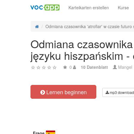
Karteikarten erstellen
Kurse
Odmiana czasownika 'atrofiar' w czasie futuro 
Odmiana czasownika 'a
języku hiszpańskim -
0
10 Datenblatt
Mangel
Lernen beginnen
mp3 download
Frage