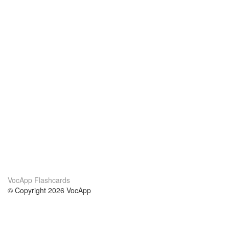
VocApp Flashcards
© Copyright 2026 VocApp
02-798 Mielczarskiego 8/58
Warsaw, Poland (EU)