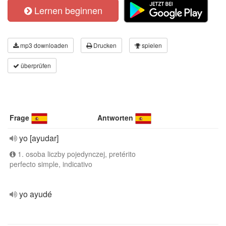
Lernen beginnen
mp3 downloaden
Drucken
spielen
überprüfen
Frage
Antworten
yo [ayudar]
1. osoba liczby pojedynczej, pretérito
perfecto simple, indicativo
yo ayudé