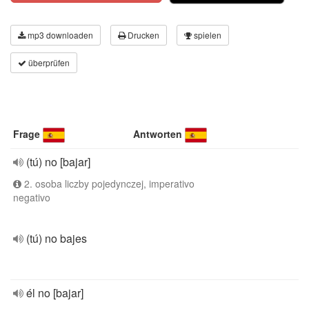
mp3 downloaden
Drucken
spielen
überprüfen
Frage
Antworten
(tú) no [bajar]
2. osoba liczby pojedynczej, imperativo
negativo
(tú) no bajes
él no [bajar]