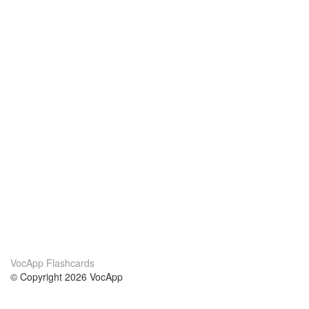
VocApp Flashcards
© Copyright 2026 VocApp
02-798 Mielczarskiego 8/58