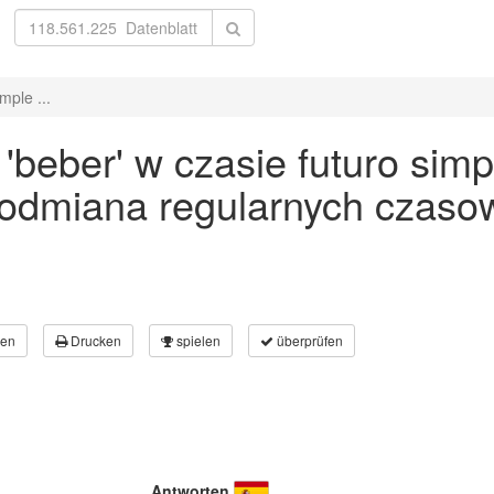
mple ...
eber' w czasie futuro simpl
 odmiana regularnych czaso
en
Drucken
spielen
überprüfen
Antworten