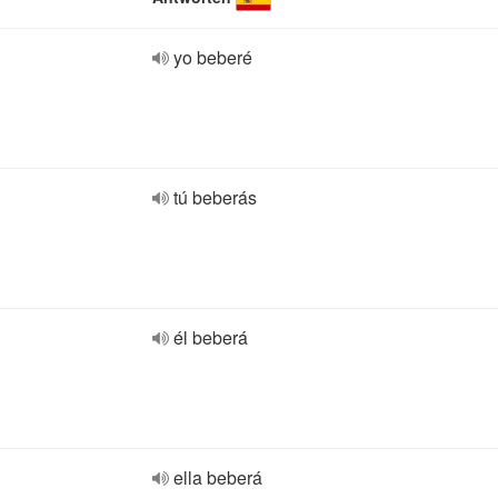
yo beberé
tú beberás
él beberá
ella beberá