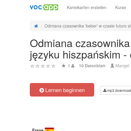
Karteikarten erstellen
Kurse
Odmiana czasownika 'beber' w czasie futuro si
Odmiana czasownika 'b
języku hiszpańskim -
0
10 Datenblatt
Mangel
Lernen beginnen
mp3 download
Frage