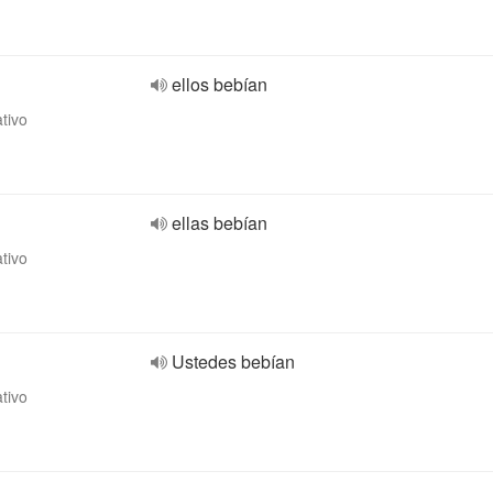
ellos bebían
ativo
ellas bebían
ativo
Ustedes bebían
ativo