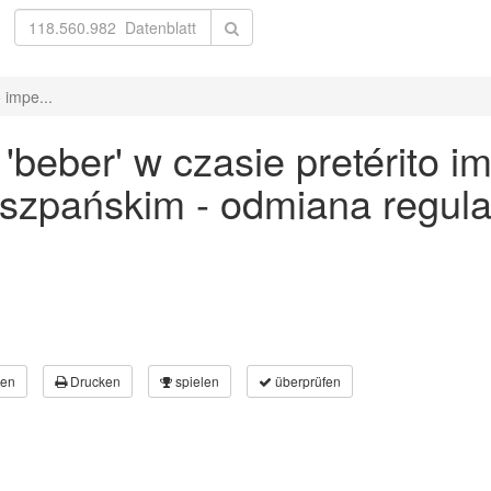
 impe...
beber' w czasie pretérito im
 hiszpańskim - odmiana regu
en
Drucken
spielen
überprüfen