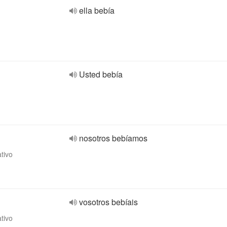
ella bebía
Usted bebía
nosotros bebíamos
ativo
vosotros bebíais
ativo