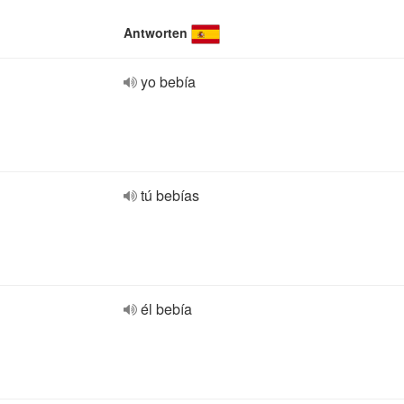
Antworten
yo bebía
tú bebías
él bebía