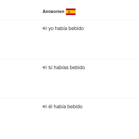
Antworten
yo había bebido
tú habías bebido
él había bebido