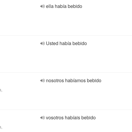
ella había bebido
Usted había bebido
nosotros habíamos bebido
o,
vosotros habíais bebido
o,