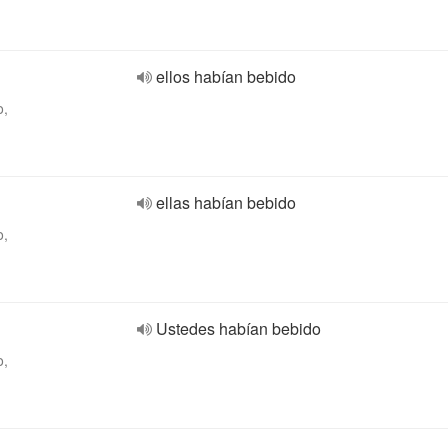
ellos habían bebido
o,
ellas habían bebido
o,
Ustedes habían bebido
o,