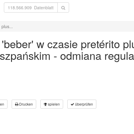
plus...
beber' w czasie pretérito p
 hiszpańskim - odmiana regu
en
Drucken
spielen
überprüfen