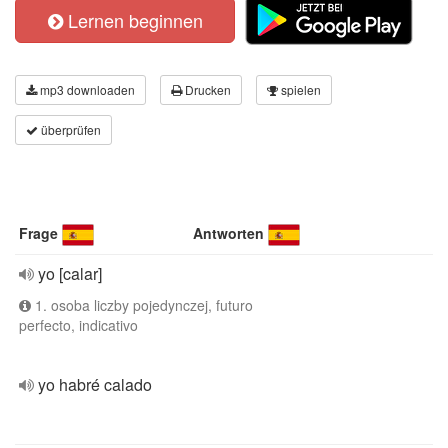
Lernen beginnen
mp3 downloaden
Drucken
spielen
überprüfen
Frage
Antworten
yo [calar]
1. osoba liczby pojedynczej, futuro
perfecto, indicativo
yo habré calado