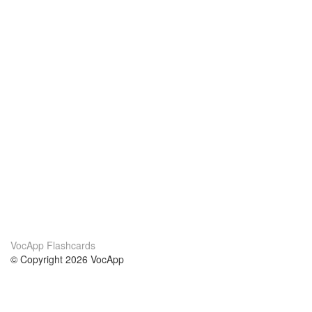
VocApp Flashcards
© Copyright 2026 VocApp
02-798 Mielczarskiego 8/58
Warsaw, Poland (EU)