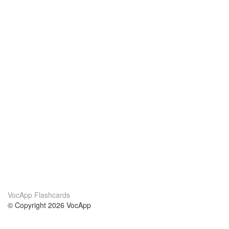
VocApp Flashcards
© Copyright 2026 VocApp
02-798 Mielczarskiego 8/58