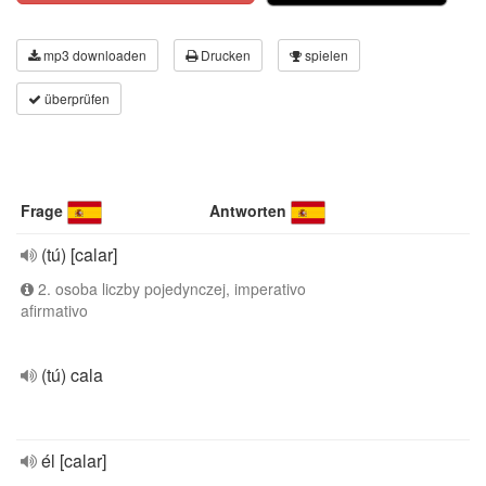
mp3 downloaden
Drucken
spielen
überprüfen
Frage
Antworten
(tú) [calar]
2. osoba liczby pojedynczej, imperativo
afirmativo
(tú) cala
él [calar]