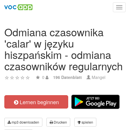
Toggl
navig
Odmiana czasownika
'calar' w języku
hiszpańskim - odmiana
czasowników regularnych
0
196 Datenblatt
Mangel
Lernen beginnen
mp3 downloaden
Drucken
spielen