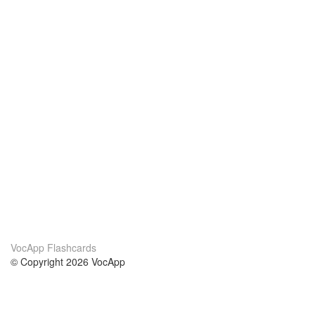
VocApp Flashcards
© Copyright 2026 VocApp
02-798 Mielczarskiego 8/58
Warsaw, Poland (EU)