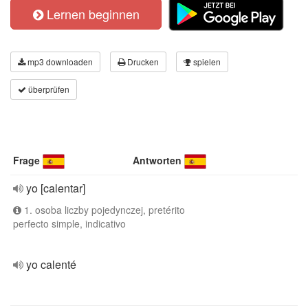
Lernen beginnen
mp3 downloaden
Drucken
spielen
überprüfen
Frage
Antworten
yo [calentar]
1. osoba liczby pojedynczej, pretérito
perfecto simple, indicativo
yo calenté