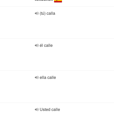
(tú) calla
él calle
ella calle
Usted calle