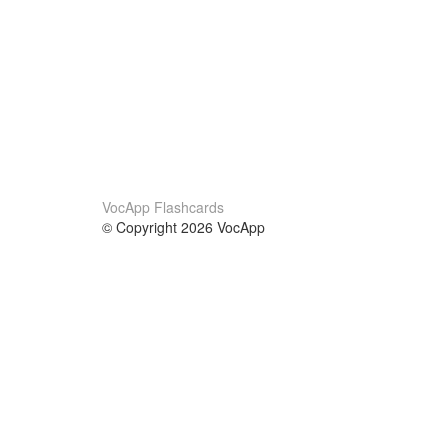
VocApp Flashcards
© Copyright 2026 VocApp
02-798 Mielczarskiego 8/58
Warsaw, Poland (EU)