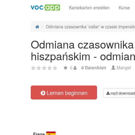
Karteikarten erstellen
Kurse
Odmiana czasownika 'callar' w czasie imperativ
Odmiana czasownika 'c
hiszpańskim - odmian
0
8 Datenblatt
Mangel
Lernen beginnen
mp3 download
Frage