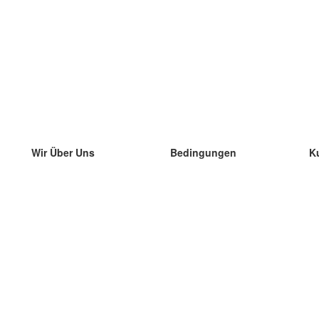
Wir Über Uns
Bedingungen
K
unser Team
100% Garantie
di
Blog
Datenschutzrichtlinie
di
Vorschriften
di
In Kontakt Treten
BIPR
di
kontaktieren
di
Mehr
di
Hilfe
neue Download
Häufig gestellte Fragen
einige Blogs
Katalog