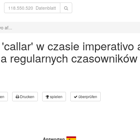
o af...
allar' w czasie imperativo a
a regularnych czasowników
en
Drucken
spielen
überprüfen
Antworten