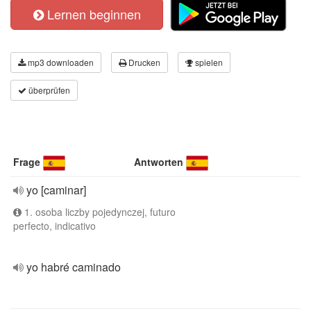
Lernen beginnen
mp3 downloaden
Drucken
spielen
überprüfen
Frage
Antworten
yo [caminar]
1. osoba liczby pojedynczej, futuro
perfecto, indicativo
yo habré caminado