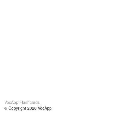
VocApp Flashcards
© Copyright 2026 VocApp
02-798 Mielczarskiego 8/58
Warsaw, Poland (EU)