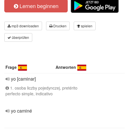
Lernen beginnen
mp3 downloaden
Drucken
spielen
überprüfen
Frage
Antworten
yo [caminar]
1. osoba liczby pojedynczej, pretérito
perfecto simple, indicativo
yo caminé