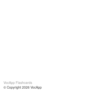
VocApp Flashcards
© Copyright 2026 VocApp
02-798 Mielczarskiego 8/58
Warsaw, Poland (EU)