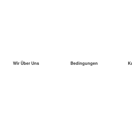
Wir Über Uns
Bedingungen
K
unser Team
100% Garantie
di
Blog
Datenschutzrichtlinie
di
Vorschriften
di
In Kontakt Treten
BIPR
di
kontaktieren
di
Mehr
di
Hilfe
neue Download
Häufig gestellte Fragen
einige Blogs
Katalog