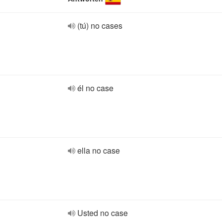
(tú) no cases
él no case
ella no case
Usted no case