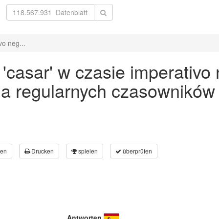
o neg...
casar' w czasie imperativo 
a regularnych czasowników
en
Drucken
spielen
überprüfen
Antworten