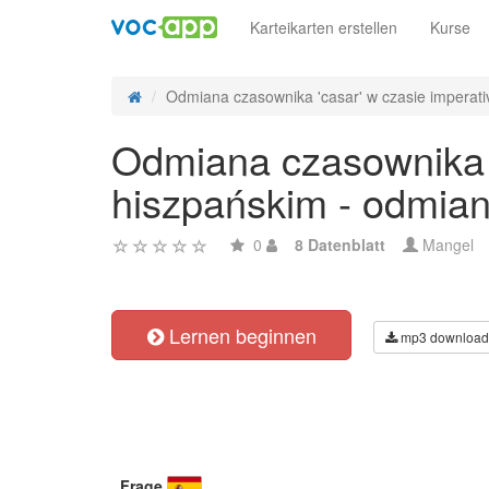
Karteikarten erstellen
Kurse
Odmiana czasownika 'casar' w czasie imperativ
Odmiana czasownika '
hiszpańskim - odmian
0
8 Datenblatt
Mangel
Lernen beginnen
mp3 download
Frage