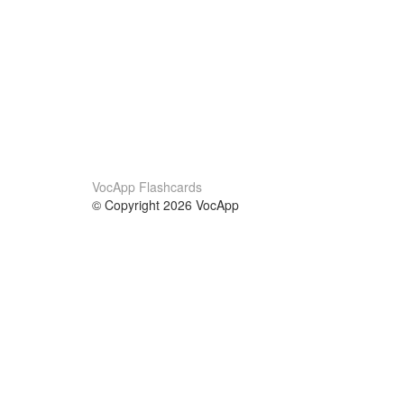
VocApp Flashcards
© Copyright 2026 VocApp
02-798 Mielczarskiego 8/58
Warsaw, Poland (EU)