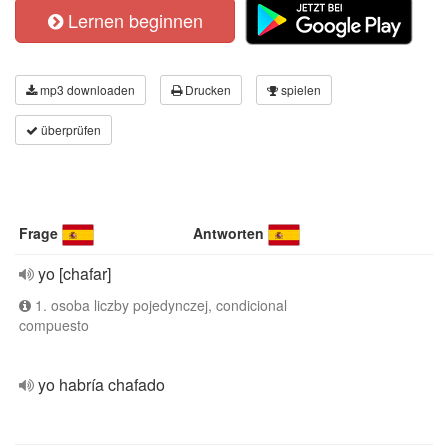
Lernen beginnen
mp3 downloaden
Drucken
spielen
überprüfen
Frage
Antworten
yo [chafar]
1. osoba liczby pojedynczej, condicional
compuesto
yo habría chafado