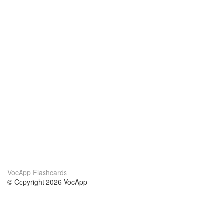
VocApp Flashcards
© Copyright 2026 VocApp
02-798 Mielczarskiego 8/58
Warsaw, Poland (EU)