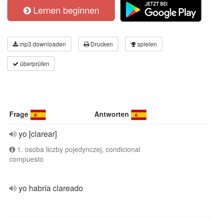
Lernen beginnen
mp3 downloaden
Drucken
spielen
überprüfen
Frage
Antworten
yo [clarear]
1. osoba liczby pojedynczej, condicional
compuesto
yo habría clareado