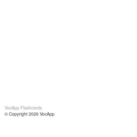
VocApp Flashcards
© Copyright 2026 VocApp
02-798 Mielczarskiego 8/58
Warsaw, Poland (EU)