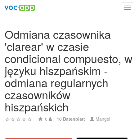
Toggl
navig
Odmiana czasownika
'clarear' w czasie
condicional compuesto, w
języku hiszpańskim -
odmiana regularnych
czasowników
hiszpańskich
0
10 Datenblatt
Mangel