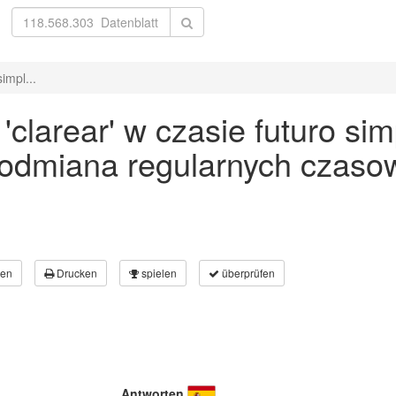
impl...
larear' w czasie futuro simp
 odmiana regularnych czaso
en
Drucken
spielen
überprüfen
Antworten