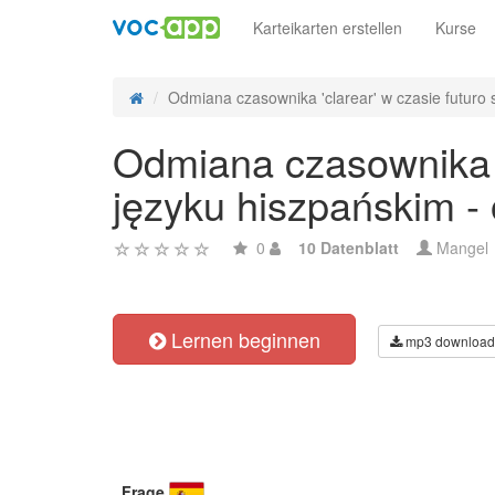
Karteikarten erstellen
Kurse
Odmiana czasownika 'clarear' w czasie futuro s
Odmiana czasownika 'c
języku hiszpańskim -
0
10 Datenblatt
Mangel
Lernen beginnen
mp3 download
Frage