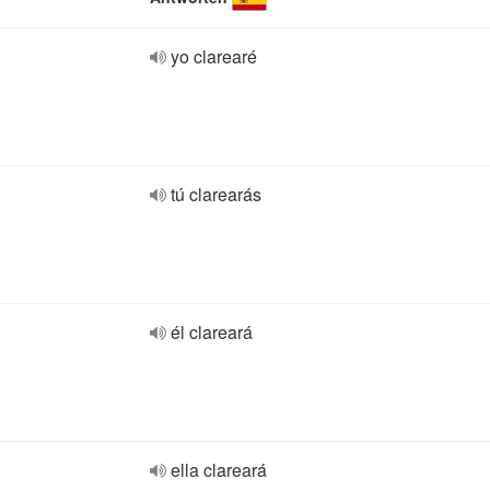
yo clarearé
tú clarearás
él clareará
ella clareará