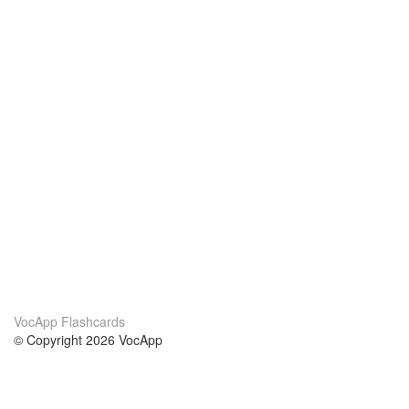
VocApp Flashcards
© Copyright 2026 VocApp
02-798 Mielczarskiego 8/58
Warsaw, Poland (EU)