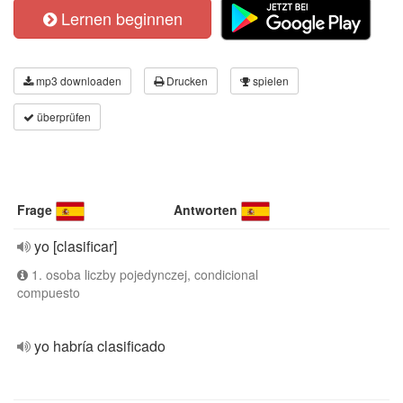
Lernen beginnen
mp3 downloaden
Drucken
spielen
überprüfen
Frage
Antworten
yo [clasificar]
1. osoba liczby pojedynczej, condicional
compuesto
yo habría clasificado