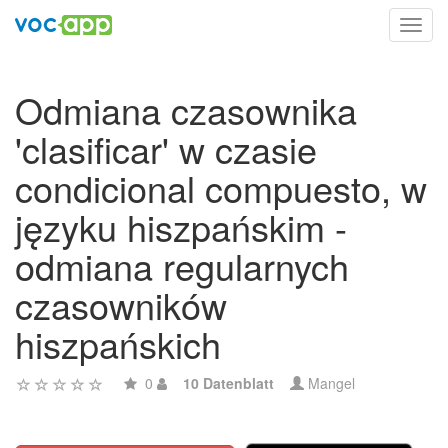
Toggl
navig
Odmiana czasownika
'clasificar' w czasie
condicional compuesto, w
języku hiszpańskim -
odmiana regularnych
czasowników
hiszpańskich
0
10 Datenblatt
Mangel