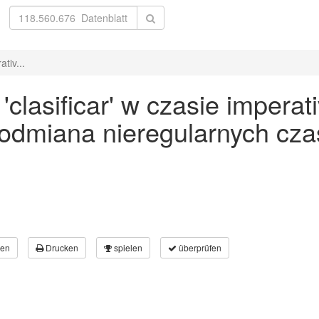
tiv...
lasificar' w czasie imperati
 odmiana nieregularnych cz
en
Drucken
spielen
überprüfen