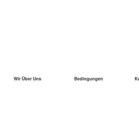
Wir Über Uns
Bedingungen
K
unser Team
100% Garantie
di
Blog
Datenschutzrichtlinie
di
Vorschriften
di
In Kontakt Treten
BIPR
di
kontaktieren
di
Mehr
di
Hilfe
neue Download
Häufig gestellte Fragen
einige Blogs
Katalog