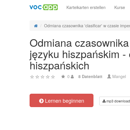
Karteikarten erstellen
Kurse
Odmiana czasownika 'clasificar' w czasie impera
Odmiana czasownika 'c
języku hiszpańskim -
hiszpańskich
0
8 Datenblatt
Mangel
Lernen beginnen
mp3 download