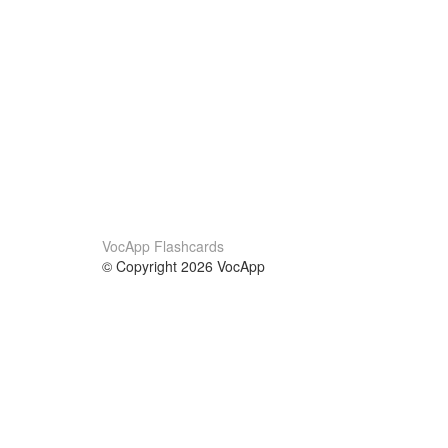
VocApp Flashcards
© Copyright 2026 VocApp
02-798 Mielczarskiego 8/58
Warsaw, Poland (EU)